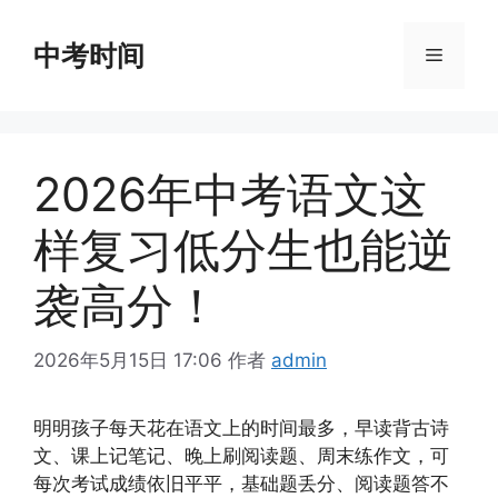
跳
至
中考时间
菜
内
容
单
2026年中考语文这
样复习低分生也能逆
袭高分！
2026年5月15日 17:06
作者
admin
明明孩子每天花在语文上的时间最多，早读背古诗
文、课上记笔记、晚上刷阅读题、周末练作文，可
每次考试成绩依旧平平，基础题丢分、阅读题答不