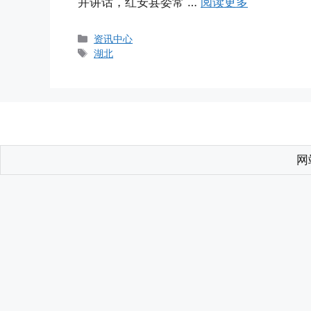
并讲话，红安县委常 …
阅读更多
分
资讯中心
类
标
湖北
签
网